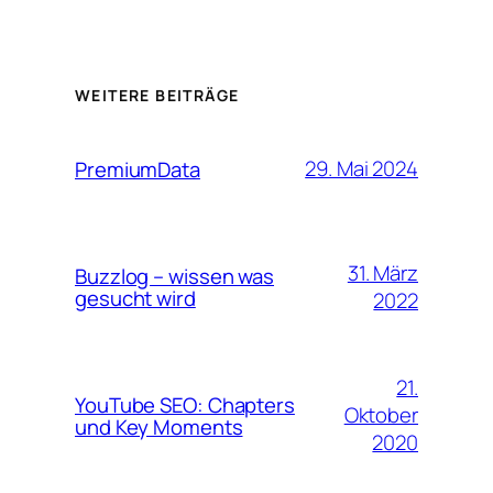
WEITERE BEITRÄGE
29. Mai 2024
PremiumData
31. März
Buzzlog – wissen was
gesucht wird
2022
21.
YouTube SEO: Chapters
Oktober
und Key Moments
2020