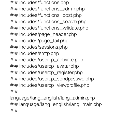
## includes/functions.php
## includes/functions_admin.php
## includes/functions_post.php
## includes/functions_search.php
## includes/functions_validate.php
## includes/page_header.php
## includes/page_tail.php
## includes/sessions.php
## includes/smtp.php
## includes/usercp_activate.php
## includes/usercp_avatar.php
## includes/usercp_register.php
## includes/usercp_sendpasswd.php
## includes/usercp_viewprofile.php
##
language/lang_english/lang_admin.php
## language/lang_english/lang_main.php
##