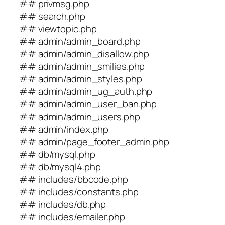
## privmsg.php
## search.php
## viewtopic.php
## admin/admin_board.php
## admin/admin_disallow.php
## admin/admin_smilies.php
## admin/admin_styles.php
## admin/admin_ug_auth.php
## admin/admin_user_ban.php
## admin/admin_users.php
## admin/index.php
## admin/page_footer_admin.php
## db/mysql.php
## db/mysql4.php
## includes/bbcode.php
## includes/constants.php
## includes/db.php
## includes/emailer.php