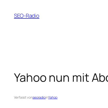
Zum
Inhalt
SEO-Radio
springen
Yahoo nun mit Ab
Verfasst von
seoradio
in
Yahoo