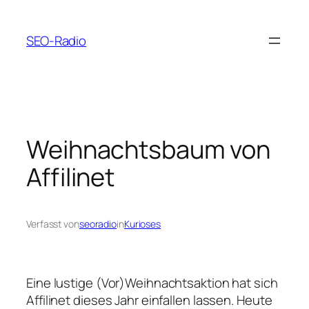
Zum
Inhalt
SEO-Radio
springen
Weihnachtsbaum von
Affilinet
Verfasst von
seoradio
in
Kurioses
Eine lustige (Vor)Weihnachtsaktion hat sich
Affilinet dieses Jahr einfallen lassen. Heute