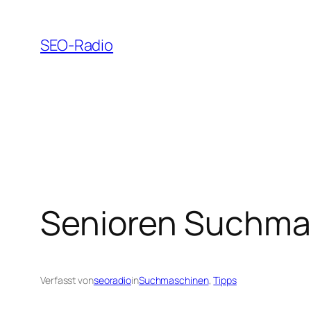
Zum
Inhalt
SEO-Radio
springen
Senioren Suchmas
Verfasst von
seoradio
in
Suchmaschinen
, 
Tipps