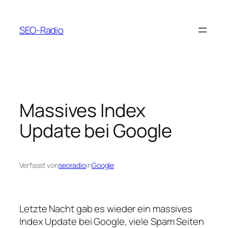
Zum
Inhalt
SEO-Radio
springen
Massives Index
Update bei Google
Verfasst von
seoradio
in
Google
Letzte Nacht gab es wieder ein massives
Index Update bei Google, viele Spam Seiten