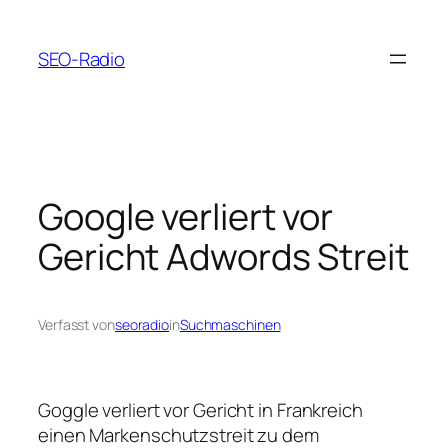
Zum
Inhalt
SEO-Radio
springen
Google verliert vor
Gericht Adwords Streit
Verfasst von
seoradio
in
Suchmaschinen
Goggle verliert vor Gericht in Frankreich
einen Markenschutzstreit zu dem