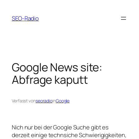
Zum
Inhalt
SEO-Radio
springen
Google News site:
Abfrage kaputt
Verfasst von
seoradio
in
Google
Nich nur bei der Google Suche gibt es
derzeit einige technsiche Schwierigigkeiten,