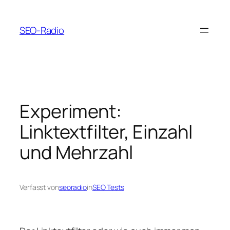
Zum
Inhalt
SEO-Radio
springen
Experiment:
Linktextfilter, Einzahl
und Mehrzahl
Verfasst von
seoradio
in
SEO Tests