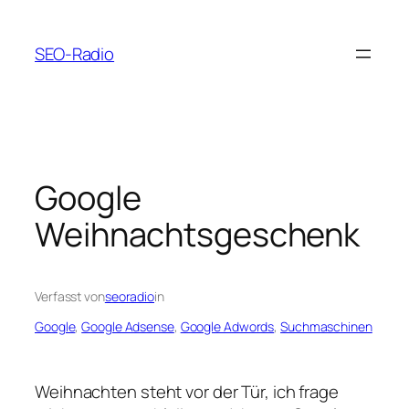
Zum
Inhalt
SEO-Radio
springen
Google
Weihnachtsgeschenk
Verfasst von
seoradio
in
Google
, 
Google Adsense
, 
Google Adwords
, 
Suchmaschinen
Weihnachten steht vor der Tür, ich frage