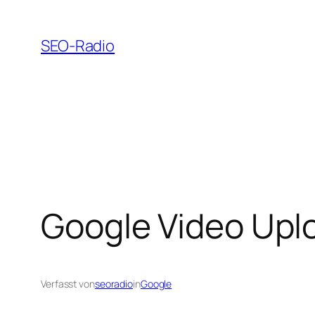
Zum
Inhalt
SEO-Radio
springen
Google Video Upl
Verfasst von
seoradio
in
Google