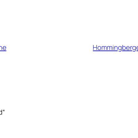
he
Hommingberge
d“