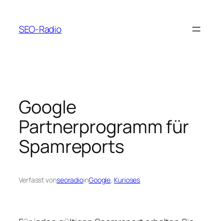
Zum
Inhalt
SEO-Radio
springen
Google
Partnerprogramm für
Spamreports
Verfasst von
seoradio
in
Google
, 
Kurioses