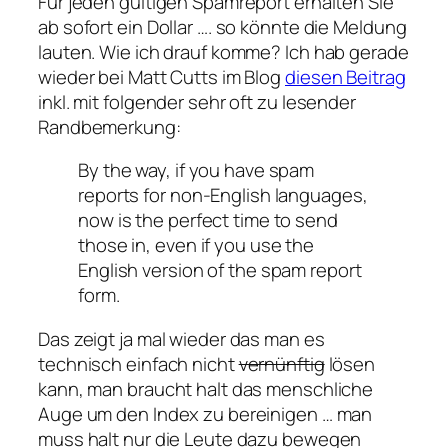
Für jeden gültigen Spamreport erhalten Sie
ab sofort ein Dollar …. so könnte die Meldung
lauten. Wie ich drauf komme? Ich hab gerade
wieder bei Matt Cutts im Blog
diesen Beitrag
inkl. mit folgender sehr oft zu lesender
Randbemerkung:
By the way, if you have spam
reports for non-English languages,
now is the perfect time to send
those in, even if you use the
English version of the spam report
form.
Das zeigt ja mal wieder das man es
technisch einfach nicht
vernünftig
lösen
kann, man braucht halt das menschliche
Auge um den Index zu bereinigen … man
muss halt nur die Leute dazu bewegen